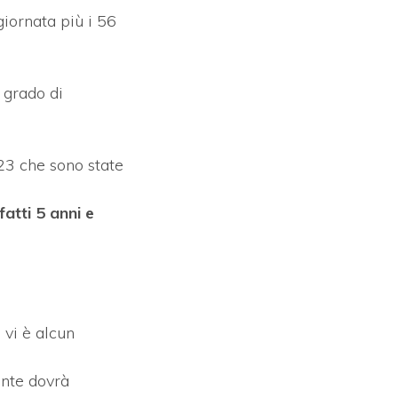
giornata più i 56
n grado di
023 che sono state
atti 5 anni e
 vi è alcun
ente dovrà