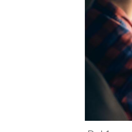
conducente
Ad esem
provvedere 