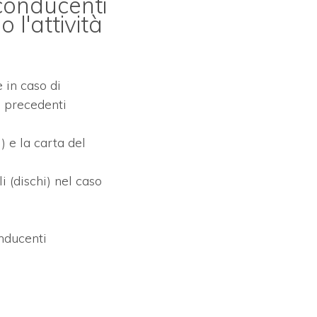
 conducenti
o l'attività
 in caso di
8 precedenti
) e la carta del
i (dischi) nel caso
nducenti