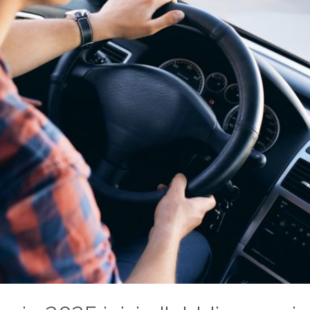
 dovrà effettuare la stampa delle giornate che l
riesce a memorizzare
pio, se la carta memorizza 40 giorni il conducen
ad avere le stampe giornaliere dal 41esimo giorn
giorno antecedenti