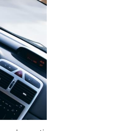
a carta non
te dovrà
o al 56esimo