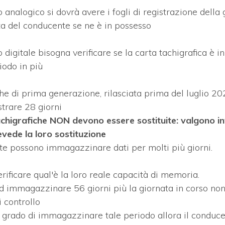
o analogico si dovrà avere i fogli di registrazione della 
ta del conducente se ne è in possesso
o digitale bisogna verificare se la carta tachigrafica è i
iodo in più
che di prima generazione, rilasciata prima del luglio 2
strare 28 giorni
chigrafiche NON devono essere sostituite: valgono inf
ede la loro sostituzione
rte possono immagazzinare dati per molti più giorni.
verificare qual'è la loro reale capacità di memoria.
ad immagazzinare 56 giorni più la giornata in corso non
 controllo
n grado di immagazzinare tale periodo allora il conduc